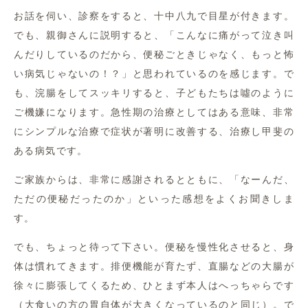
お話を伺い、診察をすると、十中八九で目星が付きます。
でも、親御さんに説明すると、「こんなに痛がって泣き叫
んだりしているのだから、便秘ごときじゃなく、もっと怖
い病気じゃないの！？」と思われているのを感じます。で
も、浣腸をしてスッキリすると、子どもたちは噓のように
ご機嫌になります。急性期の治療としてはある意味、非常
にシンプルな治療で症状が著明に改善する、治療し甲斐の
ある病気です。
ご家族からは、非常に感謝されるとともに、「なーんだ、
ただの便秘だったのか」といった感想をよくお聞きしま
す。
でも、ちょっと待って下さい。便秘を慢性化させると、身
体は慣れてきます。排便機能が育たず、直腸などの大腸が
徐々に膨張してくるため、ひとまず本人はへっちゃらです
（大食いの方の胃自体が大きくなっているのと同じ）。で