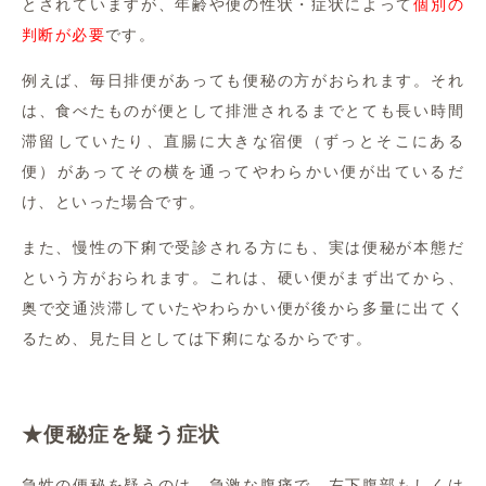
とされていますが、年齢や便の性状・症状によって
個別の
判断が必要
です。
例えば、毎日排便があっても便秘の方がおられます。それ
は、食べたものが便として排泄されるまでとても長い時間
滞留していたり、直腸に大きな宿便（ずっとそこにある
便）があってその横を通ってやわらかい便が出ているだ
け、といった場合です。
また、慢性の下痢で受診される方にも、実は便秘が本態だ
という方がおられます。これは、硬い便がまず出てから、
奥で交通渋滞していたやわらかい便が後から多量に出てく
るため、見た目としては下痢になるからです。
★便秘症を疑う症状
急性の便秘を疑うのは、急激な腹痛で、左下腹部もしくは