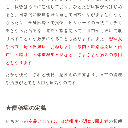
も、状態は徐々に悪化しており、ひとたび症状が出はじめ
ると、日常的に腹痛を繰り返して日常生活がままならなく
なったり、全身麻酔下で摘便（ビリヤードの玉状にカチカ
チとなった宿便を、道具や指を使って、肛門から砕いて取
り出すこと）が必要になることもあります。また、
憩室炎
や出血・痔・夜尿症（おねしょ）・尿閉・尿路感染症・菌
血症・嘔吐症・体重増加不良など、さまざまな病気の原因
ともなります
。
たかが便秘、されど便秘。急性期の治療より、日常の管理
や治療がとても大切な病気なのです。
★便秘症の定義
いちおうの
定義としては、自然排便が週に3回未満
の状態