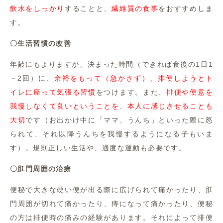
飲水をしっかり
することと、
繊維質の食事
をおすすめしま
す。
〇生活習慣の改善
年齢にもよりますが、決まった時間（できれば食後の1日1
－2回）に、
余裕をもって（急かさず）、排便しようとト
イレに座って気張る習慣
をつけます。また、
排便や便意を
我慢しなくて良いということを、本人に感じさせることも
大切
です（お出かけ中に「ママ、うんち」といった際に怒
られて、それ以降うんちを我慢するようになる子もいま
す）。規則正しい生活や、適度な運動も必要です。
〇肛門周囲の治療
便秘で大きな硬い便が出る際に広げられて痛かったり、肛
門周囲が切れて痛かったり、痔になって痛かったり、便秘
の方は排便時の痛みの経験があります。それによって排便