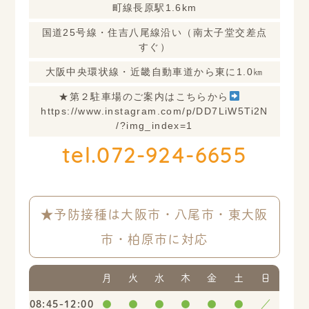
町線長原駅1.6km
国道25号線・住吉八尾線沿い（南太子堂交差点
すぐ）
大阪中央環状線・近畿自動車道から東に1.0㎞
★第２駐車場のご案内はこちらから
https://www.instagram.com/p/DD7LiW5Ti2N
/?img_index=1
tel.072-924-6655
★予防接種は大阪市・八尾市・東大阪
市・柏原市に対応
月
火
水
木
金
土
日
08:45-12:00
●
●
●
●
●
●
／